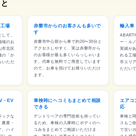
こと
証工場
赤磐市からのお客さんも多いで
輸入車
す
として、
ABAR
赤磐市中心部から車で約20〜30分と
地域のお
ー・ル
アクセスしやすく、実は赤磐市から
山市北区
実績が
のお客様が最も多くいらっしゃいま
様の「か
れる工
す。代車も無料でご用意しています
をいただ
市エリ
ので、お車を預けてお帰りいただけ
ただい
ます。
V・EV
車検時にヘコミもまとめて相談
エアコ
できる
応
ラックな
デントリペアの専門技術も持ってい
車検と
。農業・
るため、車検の入庫時にボディのヘ
スもご
す。ハイ
コみをまとめてご相談いただけま
で古い