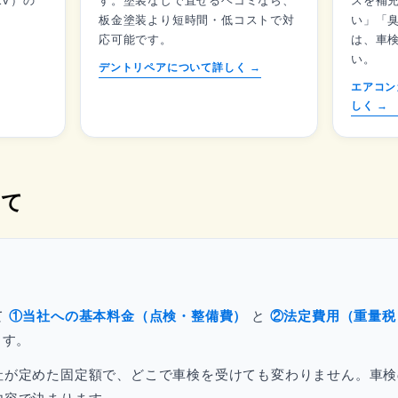
V）の
す。塗装なしで直せるヘコミなら、
スを補
板金塗装より短時間・低コストで対
い」「
応可能です。
は、車
い。
デントリペアについて詳しく →
エアコン
しく →
いて
て
①当社への基本料金（点検・整備費）
と
②法定費用（重量税
ます。
社が定めた固定額で、どこで車検を受けても変わりません。車検