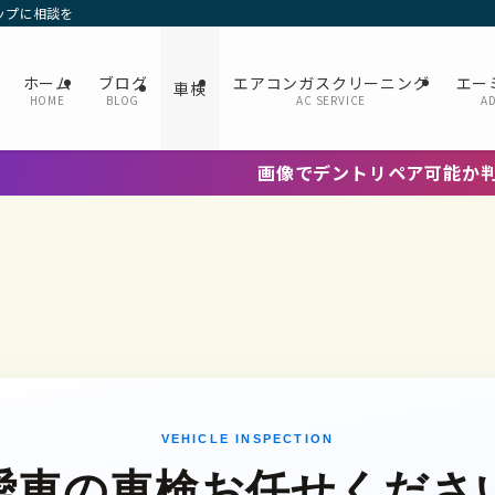
ップに相談を
ホーム
ブログ
エアコンガスクリーニング
エー
車検
HOME
BLOG
AC SERVICE
A
画像でデントリペア可能か判断OK！写真o
VEHICLE INSPECTION
愛車の車検
お任せくださ