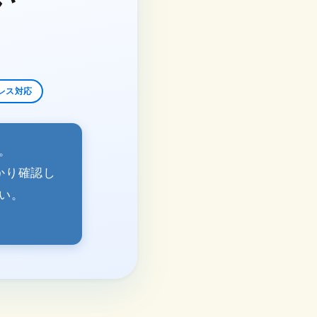
レス対応
。
かり確認し
い。