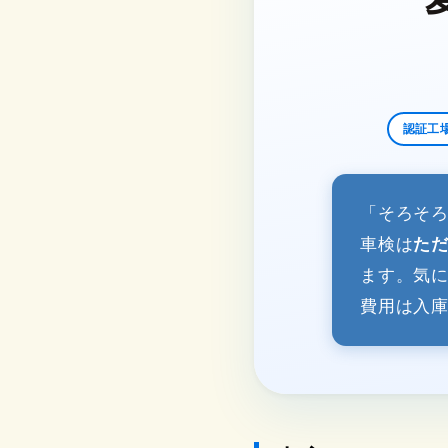
認証工
「そろそ
車検は
た
ます。気
費用は入