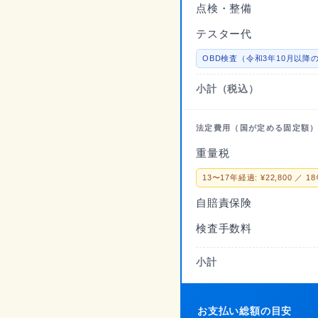
点検・整備
テスター代
OBD検査（令和3年10月以降の型
小計（税込）
法定費用（国が定める固定額
重量税
13〜17年経過: ¥22,800 ／ 18
自賠責保険
検査手数料
小計
お支払い総額の目安