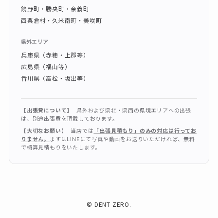
鏡野町・勝央町・奈義町
西粟倉村・久米南町・美咲町
県外エリア
兵庫県（赤穂・上郡等）
広島県（福山等）
香川県（高松・坂出等）
【出張費について】
県外および県北・県西の県境エリアへの出張
は、別途出張費を頂戴しております。
【大切なお願い】
当店では
「出張見積もり」のみの対応は行ってお
りません。
まずはLINEにて写真や動画をお送りいただければ、無料
で概算見積もりをいたします。
©
DENT ZERO.