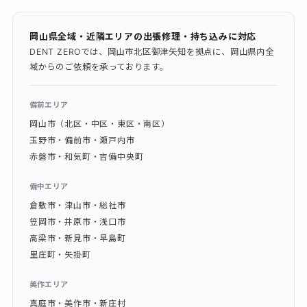
岡山県全域・近隣エリアの出張修理・持ち込みに対応
DENT ZEROでは、岡山市北区御津矢知を拠点に、岡山県内全
域からのご依頼を承っております。
備前エリア
岡山市（北区・中区・東区・南区）
玉野市・備前市・瀬戸内市
赤磐市・和気町・吉備中央町
備中エリア
倉敷市・津山市・総社市
笠岡市・井原市・浅口市
高梁市・新見市・早島町
里庄町・矢掛町
美作エリア
真庭市・美作市・新庄村