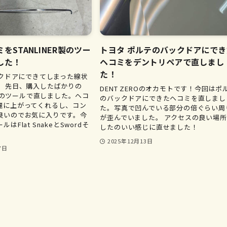
をSTANLINER製のツー
トヨタ ポルテのバックドアにでき
した！
ヘコミをデントリペアで直しまし
た！
ックドアにできてしまった線状
。 先日、購入したばかりの
DENT ZEROのオカモトです！今回はポ
ER製のツールで直しました。ヘコ
のバックドアにできたヘコミを直しまし
麗に上がってくれるし、コン
た。写真で凹んでいる部分の倍ぐらい周
良いのでお気に入りです。今
が歪んでいました。 アクセスの良い場
はFlat SnakeとSwordそ
したのいい感じに直せました！
.
2025年12月13日
7日