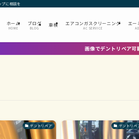
ップに相談を
ホーム
ブログ
エアコンガスクリーニング
エー
車検
HOME
BLOG
AC SERVICE
A
画像でデントリペア可能か判断OK
デントリペア
デントリペ