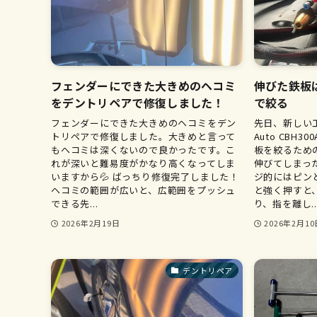
フェンダーにできた大きめのヘコミ
伸びた鉄板
をデントリペアで修復しました！
で絞る
フェンダーにできた大きめのヘコミをデン
先日、新しい工
トリペアで修復しました。大きめと言って
Auto CBH
もヘコミは深くないので良かったです。こ
板を絞るため
れが深いと難易度がかなり高くなってしま
伸びてしまっ
いますから💦 ばっちり修復完了しました！
ジ的にはピン
ヘコミの範囲が広いと、広範囲をプッシュ
と強く押すと
できる先...
り、指を離し..
2026年2月19日
2026年2月10
デントリペア