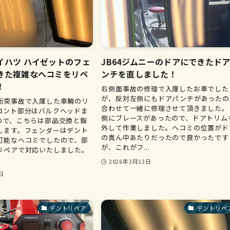
イハツ ハイゼットのフェ
JB64ジムニーのドアにできたド
きた複雑なヘコミをリペ
ンチを直しました！
！
右側面事故の修理で入庫したお車でした
が、反対左側にもドアパンチがあったの
衝突事故で入庫した車輌のリ
合わせて一緒に修理させて頂きました。
ロント部分はバルクヘッドま
側にブレースがあったので、ドアトリム
ので、こちらは部品交換と鈑
外して作業しました。ヘコミの位置がド
します。フェンダーはデント
の真ん中あたりだったので良かったです
可能なヘコミでしたので、部
が、これがフ...
リペアで対応いたしました。
2026年3月13日
日
デントリペア
デントリペ