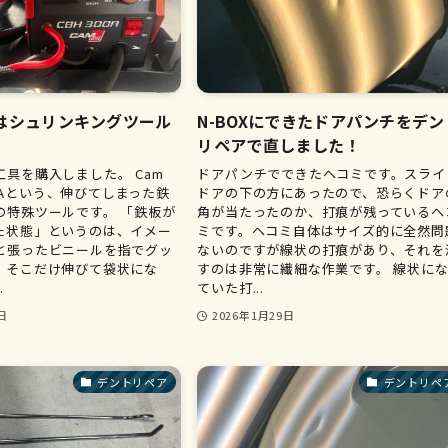
はシュリンキングツール
N-BOXにできたドアパンチをデン
リペアで直しました！
具を購入しました。 Cam
ドアパンチでできたヘコミです。スライ
300Aという、伸びてしまった鉄
ドアの下の方にあったので、恐らくドア
の特殊ツールです。 「鉄板が
角が当たったのか、打痕が残っているヘ
た状態」というのは、イメー
ミです。ヘコミ自体はサイズ的に全然問
と張ったビニールを指でグッ
ないのですが線状の打痕があり、それを
、そこだけ伸びて袋状にな
すのは非常に繊細な作業です。 線状に
.
ていた打...
日
2026年1月29日
デントリペア
デントリペ