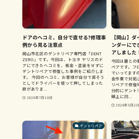
ドアのヘコミ、自分で直せる?修理事
【岡山】ダ
例から見る注意点
ンダーにで
アしました
岡山市北区のデントリペア専門店「DENT
ZERO」です。今回は、トヨタ ヤリスのド
今回は鹿との
アにできたヘコミを、板金・塗装をせずに
ペアです。フ
デントリペアで修復した事例をご紹介しま
でいってます
す。 今回のヘコミ、お客様が自分で直そう
金作業で対処
としてドライバーを使って押してしまった
リペアで修復
跡がありま...
分的にデント
線上に凹...
2026年7月10日
2026年5月23
デントリペア