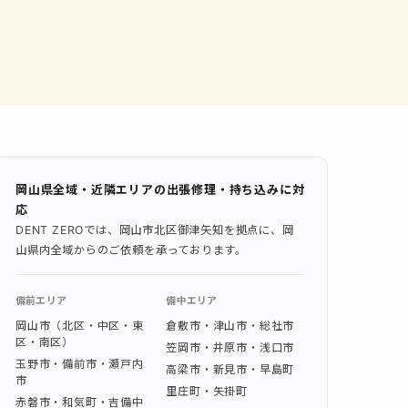
岡山県全域・近隣エリアの出張修理・持ち込みに対
応
DENT ZEROでは、岡山市北区御津矢知を拠点に、岡
山県内全域からのご依頼を承っております。
備前エリア
備中エリア
岡山市（北区・中区・東
倉敷市・津山市・総社市
区・南区）
笠岡市・井原市・浅口市
玉野市・備前市・瀬戸内
高梁市・新見市・早島町
市
里庄町・矢掛町
赤磐市・和気町・吉備中