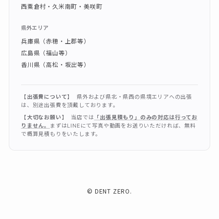
西粟倉村・久米南町・美咲町
県外エリア
兵庫県（赤穂・上郡等）
広島県（福山等）
香川県（高松・坂出等）
【出張費について】
県外および県北・県西の県境エリアへの出張
は、別途出張費を頂戴しております。
【大切なお願い】
当店では
「出張見積もり」のみの対応は行ってお
りません。
まずはLINEにて写真や動画をお送りいただければ、無料
で概算見積もりをいたします。
©
DENT ZERO.