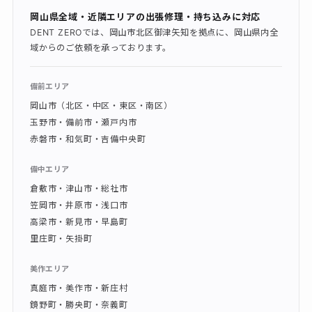
岡山県全域・近隣エリアの出張修理・持ち込みに対応
DENT ZEROでは、岡山市北区御津矢知を拠点に、岡山県内全
域からのご依頼を承っております。
備前エリア
岡山市（北区・中区・東区・南区）
玉野市・備前市・瀬戸内市
赤磐市・和気町・吉備中央町
備中エリア
倉敷市・津山市・総社市
笠岡市・井原市・浅口市
高梁市・新見市・早島町
里庄町・矢掛町
美作エリア
真庭市・美作市・新庄村
鏡野町・勝央町・奈義町