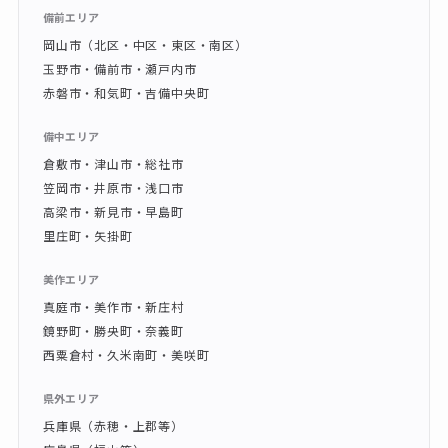
備前エリア
岡山市（北区・中区・東区・南区）
玉野市・備前市・瀬戸内市
赤磐市・和気町・吉備中央町
備中エリア
倉敷市・津山市・総社市
笠岡市・井原市・浅口市
高梁市・新見市・早島町
里庄町・矢掛町
美作エリア
真庭市・美作市・新庄村
鏡野町・勝央町・奈義町
西粟倉村・久米南町・美咲町
県外エリア
兵庫県（赤穂・上郡等）