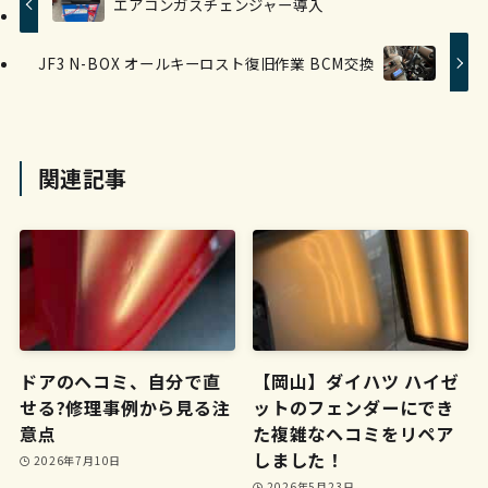
エアコンガスチェンジャー導入
JF3 N-BOX オールキーロスト復旧作業 BCM交換
関連記事
ドアのヘコミ、自分で直
【岡山】ダイハツ ハイゼ
せる?修理事例から見る注
ットのフェンダーにでき
意点
た複雑なヘコミをリペア
しました！
2026年7月10日
2026年5月23日