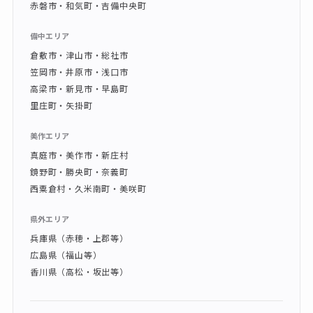
赤磐市・和気町・吉備中央町
備中エリア
倉敷市・津山市・総社市
笠岡市・井原市・浅口市
高梁市・新見市・早島町
里庄町・矢掛町
美作エリア
真庭市・美作市・新庄村
鏡野町・勝央町・奈義町
西粟倉村・久米南町・美咲町
県外エリア
兵庫県（赤穂・上郡等）
広島県（福山等）
香川県（高松・坂出等）