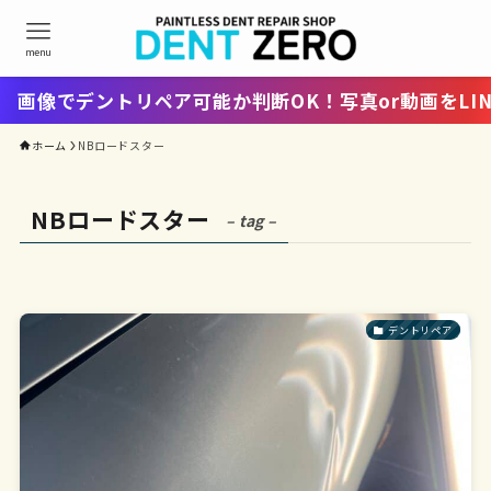
menu
画像でデントリペア可能か判断OK！写真or動画をLIN
ホーム
NBロードスター
NBロードスター
– tag –
デントリペア