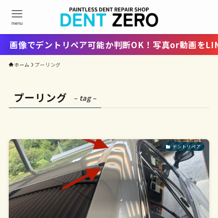
menu
画像でデントリペア可能か判断OK！写真or動画をLIN
ホーム
プーリング
プーリング
– tag –
デントリペア