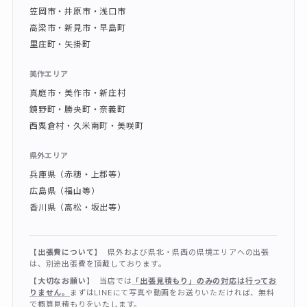
笠岡市・井原市・浅口市
高梁市・新見市・早島町
里庄町・矢掛町
美作エリア
真庭市・美作市・新庄村
鏡野町・勝央町・奈義町
西粟倉村・久米南町・美咲町
県外エリア
兵庫県（赤穂・上郡等）
広島県（福山等）
香川県（高松・坂出等）
【出張費について】
県外および県北・県西の県境エリアへの出張
は、別途出張費を頂戴しております。
【大切なお願い】
当店では
「出張見積もり」のみの対応は行ってお
りません。
まずはLINEにて写真や動画をお送りいただければ、無料
で概算見積もりをいたします。