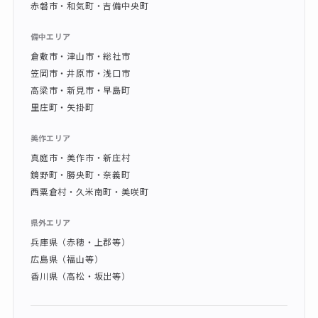
赤磐市・和気町・吉備中央町
備中エリア
倉敷市・津山市・総社市
笠岡市・井原市・浅口市
高梁市・新見市・早島町
里庄町・矢掛町
美作エリア
真庭市・美作市・新庄村
鏡野町・勝央町・奈義町
西粟倉村・久米南町・美咲町
県外エリア
兵庫県（赤穂・上郡等）
広島県（福山等）
香川県（高松・坂出等）